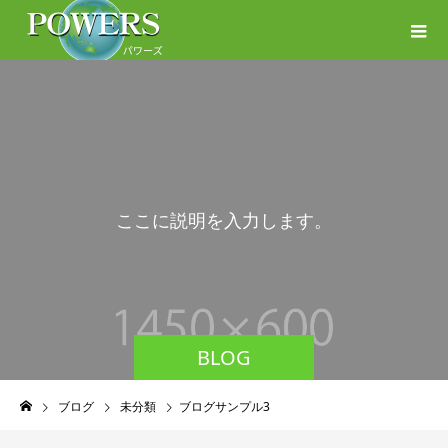
こ
こ
に
説
明
を
入
力
し
ま
す
。
BLOG
ブログ
未分類
ブログサンプル3