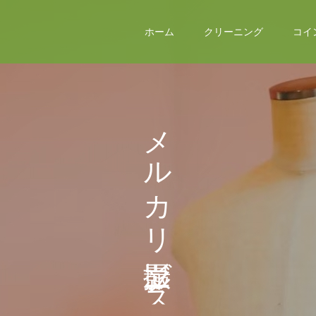
ホーム
クリーニング
コイ
メ
ル
カ
リ
ブ
ス